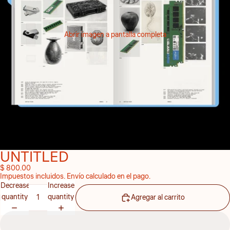
Abrir imagen a pantalla completa
UNTITLED
$ 800.00
Impuestos incluidos. Envío calculado en el pago.
Decrease
Increase
quantity
quantity
Agregar al carrito