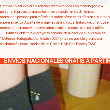
Untitled Folder explora la relación entre el dispositivo tecnológico y la
persona. El proyecto analiza los roles de poder en las dinámicas
ordenador-persona para reflexionar sobre cómo estas afectan al cuerpo y
al pensamiento. A partir de imágenes de archivo, el trabajo deconstruye el
ordenador personal y observa cómo el objeto modela a quien lo utiliza.
Untitled Folder fue el proyecto ganador de la beca de publicación del
“17èFòrum Fotogràfic Can Basté 2022”, y ha sido posible gracias a la
colaboración entre Handshake, el Centre Cívic Can Basté y TASC.
ENVIOS NACIONALES GRATIS A PARTIR