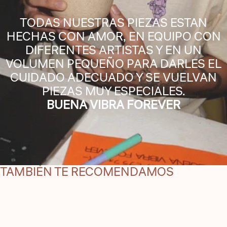
TODAS NUESTRAS PIEZAS ESTAN
HECHAS CON AMOR, EN EQUIPO CON
DIFERENTES ARTISTAS Y EN UN
VOLUMEN PEQUEÑO PARA DARLES EL
CUIDADO ADECUADO Y SE VUELVAN
PIEZAS MUY ESPECIALES.
BUENA VIBRA FOREVER
TAMBIÉN TE RECOMENDAMOS