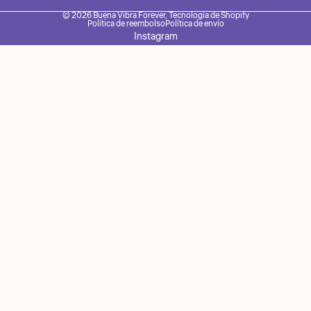
© 2026
Buena Vibra Forever
,
Tecnología de Shopify
Política de reembolso
Política de envío
Instagram