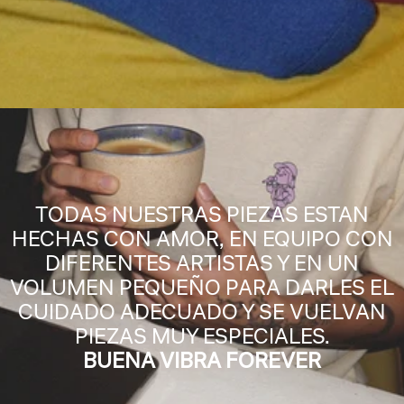
TODAS NUESTRAS PIEZAS ESTAN
HECHAS CON AMOR, EN EQUIPO CON
DIFERENTES ARTISTAS Y EN UN
VOLUMEN PEQUEÑO PARA DARLES EL
CUIDADO ADECUADO Y SE VUELVAN
PIEZAS MUY ESPECIALES.
BUENA VIBRA FOREVER