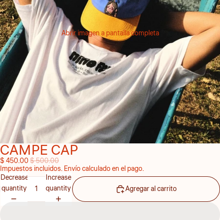
Abrir imagen a pantalla completa
CAMPE CAP
$ 450.00
$ 500.00
Impuestos incluidos. Envío calculado en el pago.
Decrease
Increase
quantity
quantity
Agregar al carrito